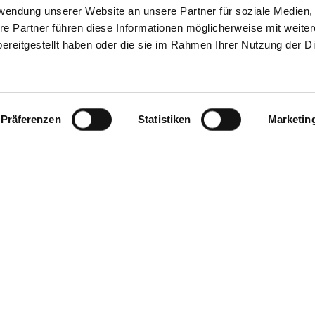
rwendung unserer Website an unsere Partner für soziale Medien
Links
re Partner führen diese Informationen möglicherweise mit weite
8 entschieden, dass man durch die Anbringung bzw. Ausbringung von
ereitgestellt haben oder die sie im Rahmen Ihrer Nutzung der D
at. Dies kann - so das Landgericht Hamburg - nur dadurch verhinde
w. des gesamten Internet distanziert. Wir haben auf dieser Webpage 
onen ausdrücklich, dass wir keinerlei Einfluss auf die Gestaltung und
t ausdrücklich von allen Inhalten aller gelinkten WebSeiten auf un
er anderer Weiterleitungsmechanismen. Diese Erklärung gilt für alle
Präferenzen
Statistiken
Marketin
lte der Seiten, zu denen Links, Banner oder sonstige Verknüpfungen f
Copyright
und die darin direkt publizierten Veröffentlichungen liegt, soweit nic
lichte, selbst erstellte Objekte verbleibt allein bei Bianca Tißler. Ein
nderen elektronischen oder gedruckten Publikationen ist ohne ausd
attet. Es wurden eigene und lizenzfreie Bilder genutzt.
Datenschutz
.de respektiert die Privatsphäre seiner Nutzer. Unsere Aufgabe ist es
n Informationen über Sie unter Beachtung des geltenden Datensch
Ihrer Identität wie beispielsweise Ihren Namen, Ihre E-Mail-Adresse
übermittelt haben, werden selbstverständlich vertraulich behandelt. W
 es sei denn, Sie haben hierzu Ihr Einverständnis gegeben oder wir s