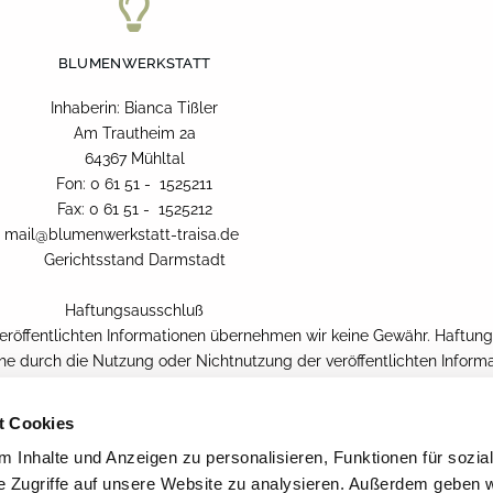
BLUMENWERKSTATT
Inhaberin: Bianca Tißler
Am Trautheim 2a
64367 Mühltal
Fon: 0 61 51 - 1525211
Fax: 0 61 51 - 1525212
mail@blumenwerkstatt-traisa.de
Gerichtsstand Darmstadt
Haftungsausschluß
r veröffentlichten Informationen übernehmen wir keine Gewähr. Haftun
che durch die Nutzung oder Nichtnutzung der veröffentlichten Inform
diger Informationen verursacht wurden, sind grundsätzlich ausgesch
Haftungsausschluß ist als Teil des Internetangebotes von Bianca Tiß
t Cookies
eltenden Rechtslage nicht, nicht mehr oder nicht vollständig entspre
 Inhalte und Anzeigen zu personalisieren, Funktionen für sozia
r Gültigkeit davon unberührt. In diesem Falle ist eine Regelung zu fi
e Zugriffe auf unsere Website zu analysieren. Außerdem geben w
n Sinn und Absicht der ungültigen Regelung möglichst nahe kommt.