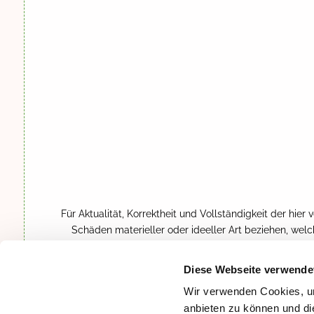
Für Aktualität, Korrektheit und Vollständigkeit der hie
Schäden materieller oder ideeller Art beziehen, wel
Nutzung fehlerhafter oder unvollstän
Rechtswirksamkeit dieses Haftungsausschlusses. Dieser 
Diese Webseite verwende
Teile oder einzelne Formulierungen dieses Textes der g
Wir verwenden Cookies, um
übrigen Teile des Dokumentes in ihrem Inhalt und ihre
anbieten zu können und di
Rechtslage entspricht und i