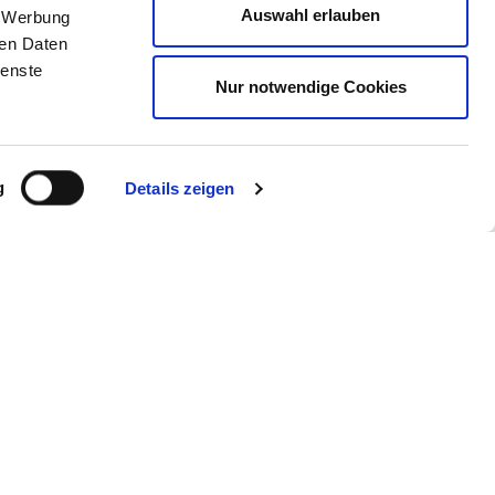
Auswahl erlauben
, Werbung
ren Daten
 Links, die Inhalte der
ienste
rt werden, dass man sich
Nur notwendige Cookies
Links zu anderen Seiten
 Inhalte der gelinkten
serer gesamten Website
 auf unserer Homepage
g
Details zeigen
ühren."
ht ausdrücklich anders
e Vervielfältigung oder
rückliche Zustimmung des
, Ihre Privatsphäre zu
utzgesetzes. Unter
 oder Ihre Postanschrift.
ir stellen Ihre Daten
ind zur Preisgabe dieser