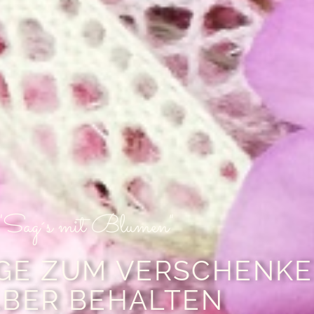
"Sag´s mit Blumen"
GE ZUM VERSCHENKE
LBER BEHALTEN