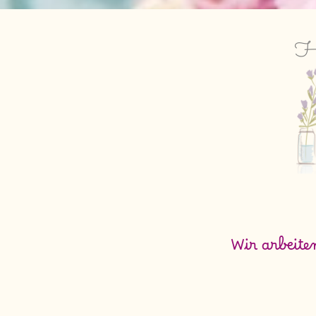
He
Wir arbeite